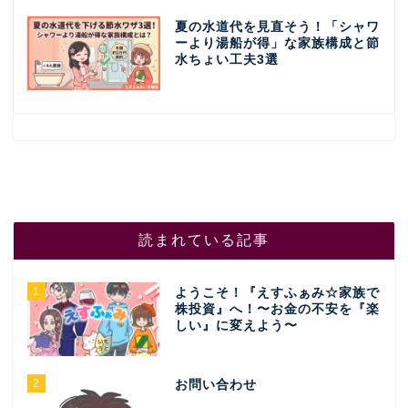
夏の水道代を見直そう！「シャワ
ーより湯船が得」な家族構成と節
水ちょい工夫3選
読まれている記事
1
ようこそ！『えすふぁみ☆家族で
株投資』へ！〜お金の不安を『楽
しい』に変えよう〜
2
お問い合わせ