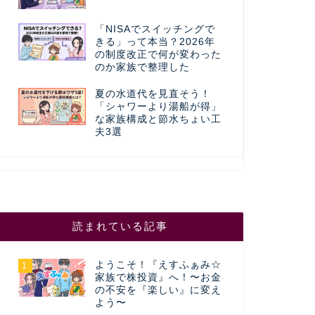
「NISAでスイッチングで
きる」って本当？2026年
の制度改正で何が変わった
のか家族で整理した
夏の水道代を見直そう！
「シャワーより湯船が得」
な家族構成と節水ちょい工
夫3選
読まれている記事
ようこそ！『えすふぁみ☆
1
家族で株投資』へ！〜お金
の不安を『楽しい』に変え
よう〜