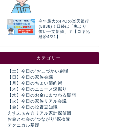
今年最大のIPOの楽天銀行
6
(5838)！日経は「鬼より
怖い一文新値」？【ロキ兄
経済4/21】
カテゴリー
【土】今日の“おこづかい劇場
【日】今日の家族会議
【月】今日のちょい節約術
【木】今日のニュース深掘り
【水】今日のお金にまつわる疑問
【火】今日の家族リアル会議
【金】今日の投資豆知識
えすふぁみ☆リアル家計探偵団
お金と社会の“つながり”探検隊
テクニカル基礎