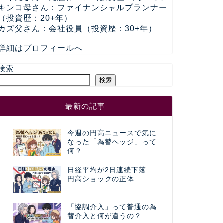
キンコ母さん：ファイナンシャルプランナー
（投資歴：20+年）
カズ父さん：会社役員（投資歴：30+年）
詳細はプロフィールへ
検索
検索
最新の記事
今週の円高ニュースで気に
なった「為替ヘッジ」って
何？
日経平均が2日連続下落…
円高ショックの正体
「協調介入」って普通の為
替介入と何が違うの？