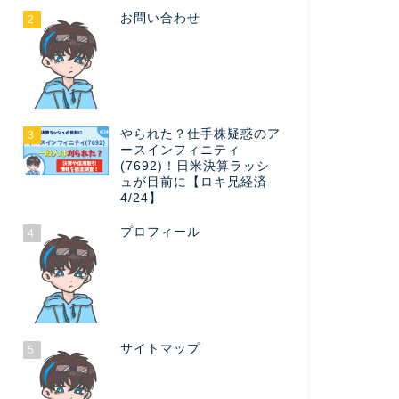
お問い合わせ
2
やられた？仕手株疑惑のア
3
ースインフィニティ
(7692)！日米決算ラッシ
ュが目前に【ロキ兄経済
4/24】
プロフィール
4
サイトマップ
5