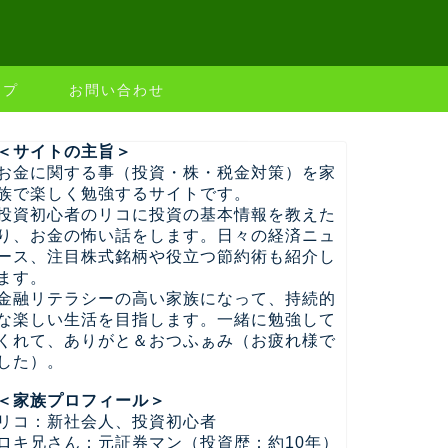
ップ
お問い合わせ
＜サイトの主旨＞
お金に関する事（投資・株・税金対策）を家
族で楽しく勉強するサイトです。
投資初心者のリコに投資の基本情報を教えた
り、お金の怖い話をします。日々の経済ニュ
ース、注目株式銘柄や役立つ節約術も紹介し
ます。
金融リテラシーの高い家族になって、持続的
な楽しい生活を目指します。一緒に勉強して
くれて、ありがと＆おつふぁみ（お疲れ様で
した）。
＜家族プロフィール＞
リコ：新社会人、投資初心者
ロキ兄さん：元証券マン（投資歴：約10年）