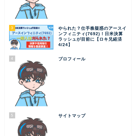
3
やられた？仕手株疑惑のアースイ
ンフィニティ(7692)！日米決算
ラッシュが目前に【ロキ兄経済
4/24】
4
プロフィール
5
サイトマップ