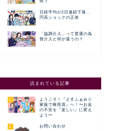
何？
日経平均が2日連続下落…
円高ショックの正体
「協調介入」って普通の為
替介入と何が違うの？
読まれている記事
ようこそ！『えすふぁみ☆
1
家族で株投資』へ！〜お金
の不安を『楽しい』に変え
よう〜
お問い合わせ
2