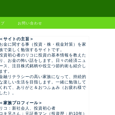
ップ
お問い合わせ
＜サイトの主旨＞
お金に関する事（投資・株・税金対策）を家
族で楽しく勉強するサイトです。
投資初心者のリコに投資の基本情報を教えた
り、お金の怖い話をします。日々の経済ニュ
ース、注目株式銘柄や役立つ節約術も紹介し
ます。
金融リテラシーの高い家族になって、持続的
な楽しい生活を目指します。一緒に勉強して
くれて、ありがと＆おつふぁみ（お疲れ様で
した）。
＜家族プロフィール＞
リコ：新社会人、投資初心者
ロキ兄さん：元証券マン（投資歴：約10年）