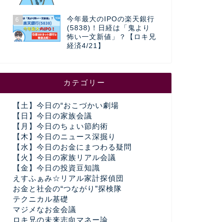
今年最大のIPOの楽天銀行
6
(5838)！日経は「鬼より
怖い一文新値」？【ロキ兄
経済4/21】
カテゴリー
【土】今日の“おこづかい劇場
【日】今日の家族会議
【月】今日のちょい節約術
【木】今日のニュース深掘り
【水】今日のお金にまつわる疑問
【火】今日の家族リアル会議
【金】今日の投資豆知識
えすふぁみ☆リアル家計探偵団
お金と社会の“つながり”探検隊
テクニカル基礎
マジメなお金会議
ロキ兄の未来志向マネー論