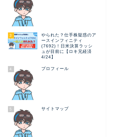
やられた？仕手株疑惑のア
3
ースインフィニティ
(7692)！日米決算ラッシ
ュが目前に【ロキ兄経済
4/24】
プロフィール
4
サイトマップ
5