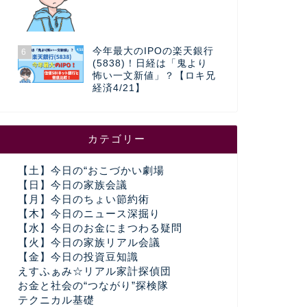
今年最大のIPOの楽天銀行
6
(5838)！日経は「鬼より
怖い一文新値」？【ロキ兄
経済4/21】
カテゴリー
【土】今日の“おこづかい劇場
【日】今日の家族会議
【月】今日のちょい節約術
【木】今日のニュース深掘り
【水】今日のお金にまつわる疑問
【火】今日の家族リアル会議
【金】今日の投資豆知識
えすふぁみ☆リアル家計探偵団
お金と社会の“つながり”探検隊
テクニカル基礎