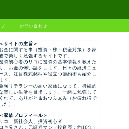
ップ
お問い合わせ
＜サイトの主旨＞
お金に関する事（投資・株・税金対策）を家
族で楽しく勉強するサイトです。
投資初心者のリコに投資の基本情報を教えた
り、お金の怖い話をします。日々の経済ニュ
ース、注目株式銘柄や役立つ節約術も紹介し
ます。
金融リテラシーの高い家族になって、持続的
な楽しい生活を目指します。一緒に勉強して
くれて、ありがと＆おつふぁみ（お疲れ様で
した）。
＜家族プロフィール＞
リコ：新社会人、投資初心者
ロキ兄さん：元証券マン（投資歴：約10年）