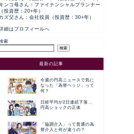
キンコ母さん：ファイナンシャルプランナー
（投資歴：20+年）
カズ父さん：会社役員（投資歴：30+年）
詳細はプロフィールへ
検索
検索
最新の記事
今週の円高ニュースで気に
なった「為替ヘッジ」って
何？
日経平均が2日連続下落…
円高ショックの正体
「協調介入」って普通の為
替介入と何が違うの？