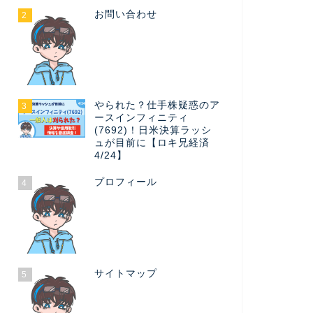
お問い合わせ
2
やられた？仕手株疑惑のア
3
ースインフィニティ
(7692)！日米決算ラッシ
ュが目前に【ロキ兄経済
4/24】
プロフィール
4
サイトマップ
5