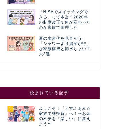
「NISAでスイッチングで
きる」って本当？2026年
の制度改正で何が変わった
のか家族で整理した
夏の水道代を見直そう！
「シャワーより湯船が得」
な家族構成と節水ちょい工
夫3選
読まれている記事
ようこそ！『えすふぁみ☆
1
家族で株投資』へ！〜お金
の不安を『楽しい』に変え
よう〜