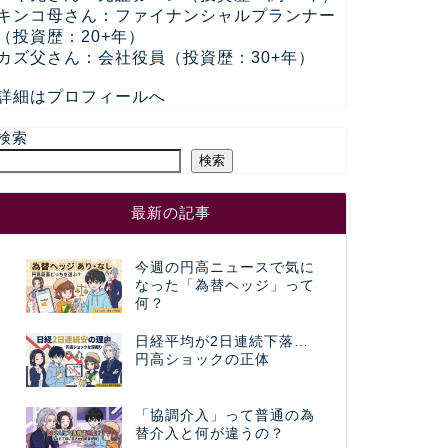
キンコ母さん：ファイナンシャルプランナー
（投資歴：20+年）
カズ父さん：会社役員（投資歴：30+年）
詳細はプロフィールへ
検索
検索
最新の記事
今週の円高ニュースで気に
なった「為替ヘッジ」って
何？
日経平均が2日連続下落…
円高ショックの正体
「協調介入」って普通の為
替介入と何が違うの？