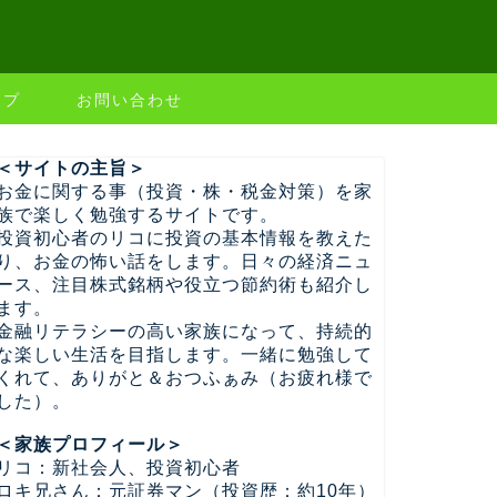
ップ
お問い合わせ
＜サイトの主旨＞
お金に関する事（投資・株・税金対策）を家
族で楽しく勉強するサイトです。
投資初心者のリコに投資の基本情報を教えた
り、お金の怖い話をします。日々の経済ニュ
ース、注目株式銘柄や役立つ節約術も紹介し
ます。
金融リテラシーの高い家族になって、持続的
な楽しい生活を目指します。一緒に勉強して
くれて、ありがと＆おつふぁみ（お疲れ様で
した）。
＜家族プロフィール＞
リコ：新社会人、投資初心者
ロキ兄さん：元証券マン（投資歴：約10年）