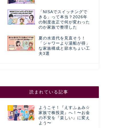
「NISAでスイッチングで
きる」って本当？2026年
の制度改正で何が変わった
のか家族で整理した
夏の水道代を見直そう！
「シャワーより湯船が得」
な家族構成と節水ちょい工
夫3選
読まれている記事
ようこそ！『えすふぁみ☆
1
家族で株投資』へ！〜お金
の不安を『楽しい』に変え
よう〜