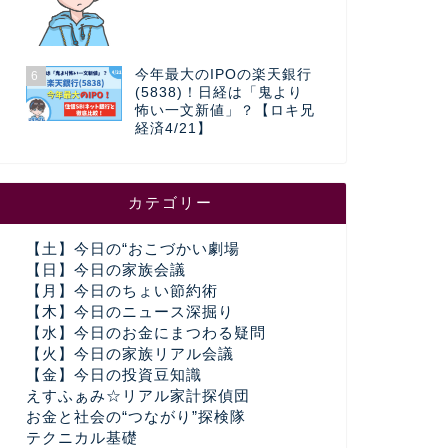
今年最大のIPOの楽天銀行
6
(5838)！日経は「鬼より
怖い一文新値」？【ロキ兄
経済4/21】
カテゴリー
【土】今日の“おこづかい劇場
【日】今日の家族会議
【月】今日のちょい節約術
【木】今日のニュース深掘り
【水】今日のお金にまつわる疑問
【火】今日の家族リアル会議
【金】今日の投資豆知識
えすふぁみ☆リアル家計探偵団
お金と社会の“つながり”探検隊
テクニカル基礎