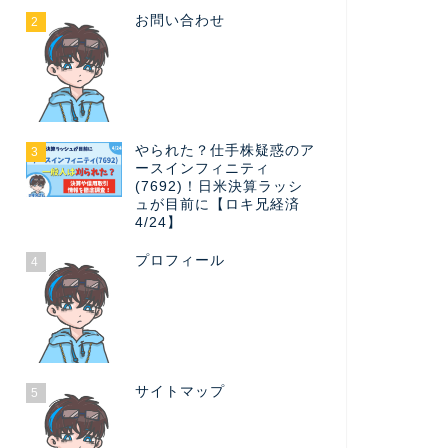
お問い合わせ
2
やられた？仕手株疑惑のア
3
ースインフィニティ
(7692)！日米決算ラッシ
ュが目前に【ロキ兄経済
4/24】
プロフィール
4
サイトマップ
5