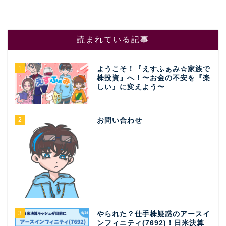
読まれている記事
1
ようこそ！『えすふぁみ☆家族で
株投資』へ！〜お金の不安を『楽
しい』に変えよう〜
2
お問い合わせ
3
やられた？仕手株疑惑のアースイ
ンフィニティ(7692)！日米決算