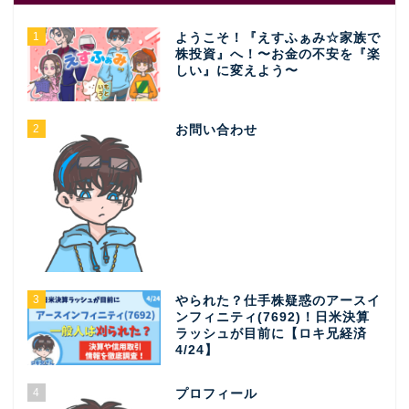
1
ようこそ！『えすふぁみ☆家族で
株投資』へ！〜お金の不安を『楽
しい』に変えよう〜
2
お問い合わせ
3
やられた？仕手株疑惑のアースイ
ンフィニティ(7692)！日米決算
ラッシュが目前に【ロキ兄経済
4/24】
4
プロフィール