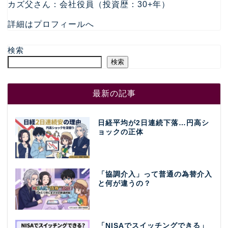
カズ父さん：会社役員（投資歴：30+年）
詳細はプロフィールへ
検索
検索
最新の記事
日経平均が2日連続下落…円高シ
ョックの正体
「協調介入」って普通の為替介入
と何が違うの？
「NISAでスイッチングできる」