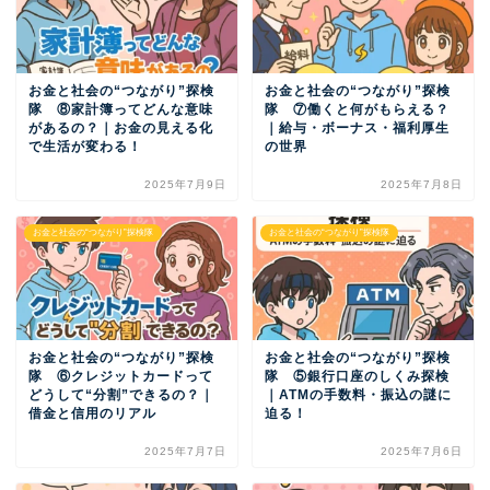
お金と社会の“つながり”探検
お金と社会の“つながり”探検
隊 ⑧家計簿ってどんな意味
隊 ⑦働くと何がもらえる？
があるの？｜お金の見える化
｜給与・ボーナス・福利厚生
で生活が変わる！
の世界
2025年7月9日
2025年7月8日
お金と社会の“つながり”探検隊
お金と社会の“つながり”探検隊
お金と社会の“つながり”探検
お金と社会の“つながり”探検
隊 ⑥クレジットカードって
隊 ⑤銀行口座のしくみ探検
どうして“分割”できるの？｜
｜ATMの手数料・振込の謎に
借金と信用のリアル
迫る！
2025年7月7日
2025年7月6日