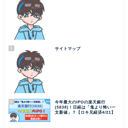
5
サイトマップ
6
今年最大のIPOの楽天銀行
(5838)！日経は「鬼より怖い一
文新値」？【ロキ兄経済4/21】