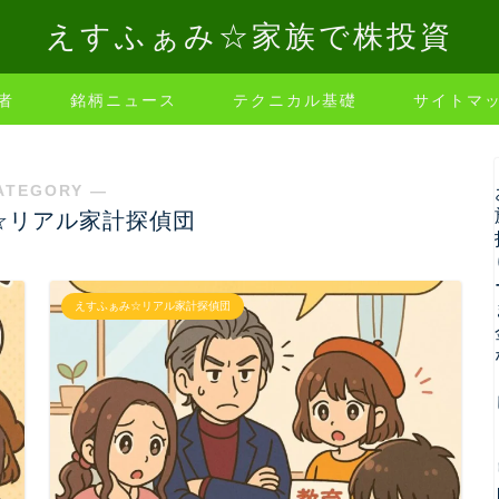
えすふぁみ☆家族で株投資
者
銘柄ニュース
テクニカル基礎
サイトマ
ATEGORY ―
☆リアル家計探偵団
えすふぁみ☆リアル家計探偵団