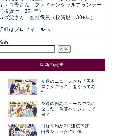
キンコ母さん：ファイナンシャルプランナー
（投資歴：20+年）
カズ父さん：会社役員（投資歴：30+年）
詳細はプロフィールへ
検索
検索
最新の記事
今週のニュースから「両替
屋さんごっこ」をやってみ
た
今週の円高ニュースで気に
なった「為替ヘッジ」って
何？
日経平均が2日連続下落…
円高ショックの正体