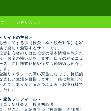
ップ
お問い合わせ
＜サイトの主旨＞
お金に関する事（投資・株・税金対策）を家
族で楽しく勉強するサイトです。
投資初心者のリコに投資の基本情報を教えた
り、お金の怖い話をします。日々の経済ニュ
ース、注目株式銘柄や役立つ節約術も紹介し
ます。
金融リテラシーの高い家族になって、持続的
な楽しい生活を目指します。一緒に勉強して
くれて、ありがと＆おつふぁみ（お疲れ様で
した）。
＜家族プロフィール＞
リコ：新社会人、投資初心者
ロキ兄さん：元証券マン（投資歴：約10年）