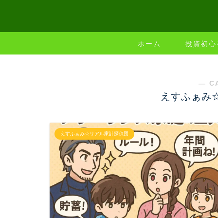
ホーム
投資初心
― C
えすふぁみ
えすふぁみ☆リアル家計探偵団