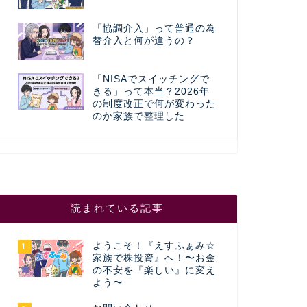
「協調介入」って普通の為
替介入と何が違うの？
「NISAでスイッチングで
きる」って本当？2026年
の制度改正で何が変わった
のか家族で整理した
読まれている記事
ようこそ！『えすふぁみ☆
1
家族で株投資』へ！〜お金
の不安を『楽しい』に変え
よう〜