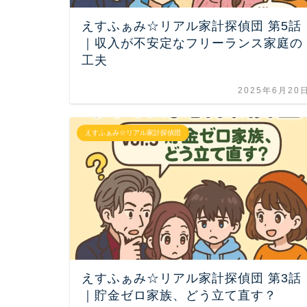
えすふぁみ☆リアル家計探偵団 第5話
｜収入が不安定なフリーランス家庭の
工夫
2025年6月20
えすふぁみ☆リアル家計探偵団
えすふぁみ☆リアル家計探偵団 第3話
｜貯金ゼロ家族、どう立て直す？