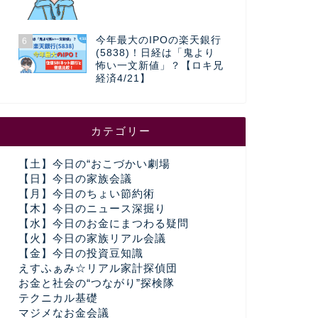
今年最大のIPOの楽天銀行
6
(5838)！日経は「鬼より
怖い一文新値」？【ロキ兄
経済4/21】
カテゴリー
【土】今日の“おこづかい劇場
【日】今日の家族会議
【月】今日のちょい節約術
【木】今日のニュース深掘り
【水】今日のお金にまつわる疑問
【火】今日の家族リアル会議
【金】今日の投資豆知識
えすふぁみ☆リアル家計探偵団
お金と社会の“つながり”探検隊
テクニカル基礎
マジメなお金会議