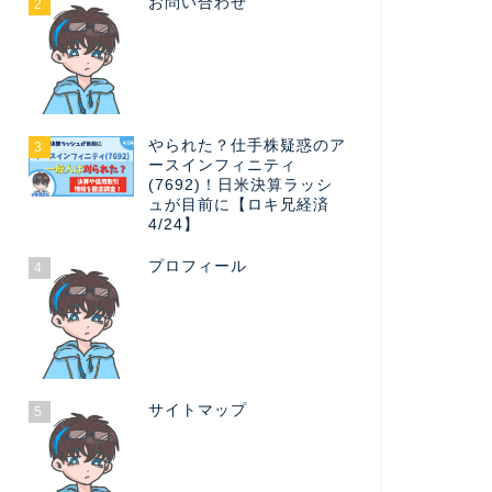
お問い合わせ
2
やられた？仕手株疑惑のア
3
ースインフィニティ
(7692)！日米決算ラッシ
ュが目前に【ロキ兄経済
4/24】
プロフィール
4
サイトマップ
5