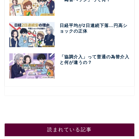
日経平均が2日連続下落…円高シ
ョックの正体
「協調介入」って普通の為替介入
と何が違うの？
読まれている記事