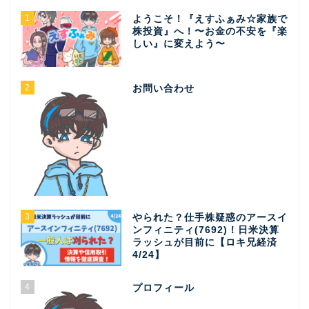
1
ようこそ！『えすふぁみ☆家族で
株投資』へ！〜お金の不安を『楽
しい』に変えよう〜
2
お問い合わせ
3
やられた？仕手株疑惑のアースイ
ンフィニティ(7692)！日米決算
ラッシュが目前に【ロキ兄経済
4/24】
4
プロフィール