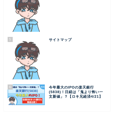
5
サイトマップ
6
今年最大のIPOの楽天銀行
(5838)！日経は「鬼より怖い一
文新値」？【ロキ兄経済4/21】