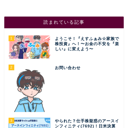
読まれている記事
1
ようこそ！『えすふぁみ☆家族で
株投資』へ！〜お金の不安を『楽
しい』に変えよう〜
2
お問い合わせ
3
やられた？仕手株疑惑のアースイ
ンフィニティ(7692)！日米決算