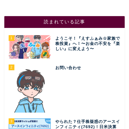
読まれている記事
1
ようこそ！『えすふぁみ☆家族で
株投資』へ！〜お金の不安を『楽
しい』に変えよう〜
2
お問い合わせ
3
やられた？仕手株疑惑のアースイ
ンフィニティ(7692)！日米決算