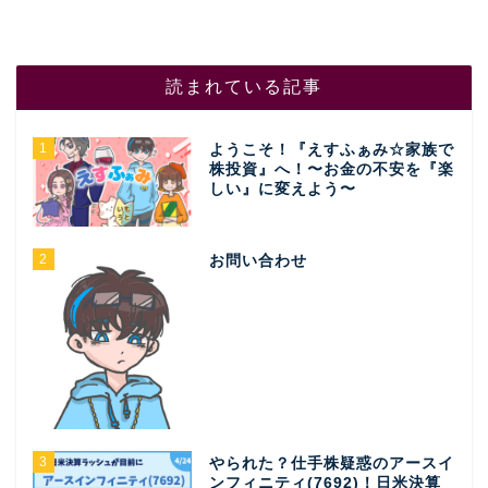
読まれている記事
1
ようこそ！『えすふぁみ☆家族で
株投資』へ！〜お金の不安を『楽
しい』に変えよう〜
2
お問い合わせ
3
やられた？仕手株疑惑のアースイ
ンフィニティ(7692)！日米決算