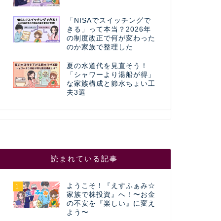
「NISAでスイッチングで
きる」って本当？2026年
の制度改正で何が変わった
のか家族で整理した
夏の水道代を見直そう！
「シャワーより湯船が得」
な家族構成と節水ちょい工
夫3選
読まれている記事
ようこそ！『えすふぁみ☆
1
家族で株投資』へ！〜お金
の不安を『楽しい』に変え
よう〜