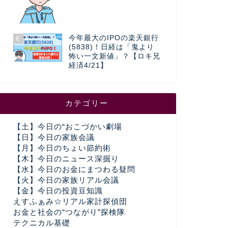
今年最大のIPOの楽天銀行
6
(5838)！日経は「鬼より
怖い一文新値」？【ロキ兄
経済4/21】
カテゴリー
【土】今日の“おこづかい劇場
【日】今日の家族会議
【月】今日のちょい節約術
【木】今日のニュース深掘り
【水】今日のお金にまつわる疑問
【火】今日の家族リアル会議
【金】今日の投資豆知識
えすふぁみ☆リアル家計探偵団
お金と社会の“つながり”探検隊
テクニカル基礎