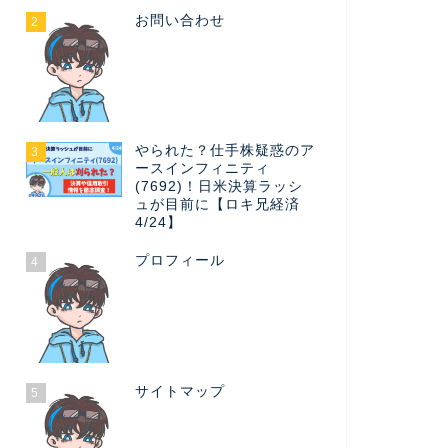
お問い合わせ
2
やられた？仕手株疑惑のア
3
ースインフィニティ
(7692)！日米決算ラッシ
ュが目前に【ロキ兄経済
4/24】
プロフィール
4
サイトマップ
5