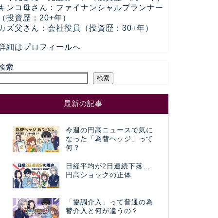
キンコ母さん：ファイナンシャルプランナー
（投資歴：20+年）
カズ父さん：会社役員（投資歴：30+年）
詳細はプロフィールへ
検索
検索
最新の記事
今週の円高ニュースで気に
なった「為替ヘッジ」って
何？
日経平均が2日連続下落…
円高ショックの正体
「協調介入」って普通の為
替介入と何が違うの？