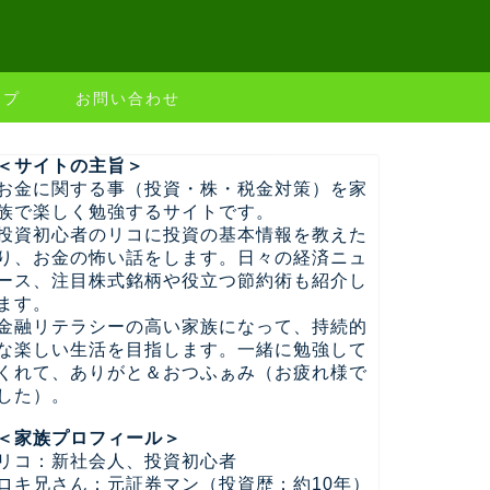
ップ
お問い合わせ
＜サイトの主旨＞
お金に関する事（投資・株・税金対策）を家
族で楽しく勉強するサイトです。
投資初心者のリコに投資の基本情報を教えた
り、お金の怖い話をします。日々の経済ニュ
ース、注目株式銘柄や役立つ節約術も紹介し
ます。
金融リテラシーの高い家族になって、持続的
な楽しい生活を目指します。一緒に勉強して
くれて、ありがと＆おつふぁみ（お疲れ様で
した）。
＜家族プロフィール＞
リコ：新社会人、投資初心者
ロキ兄さん：元証券マン（投資歴：約10年）