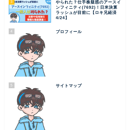
3
やられた？仕手株疑惑のアースイ
ンフィニティ(7692)！日米決算
ラッシュが目前に【ロキ兄経済
4/24】
4
プロフィール
5
サイトマップ