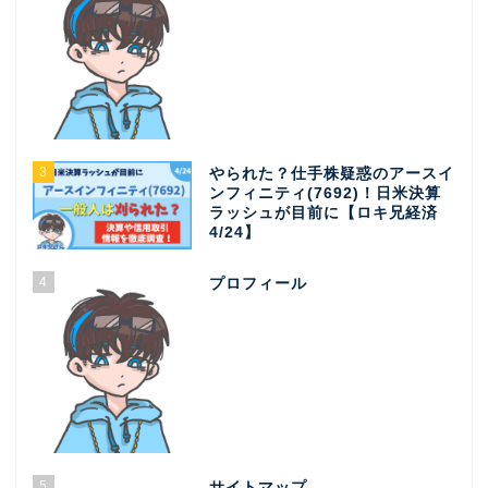
3
やられた？仕手株疑惑のアースイ
ンフィニティ(7692)！日米決算
ラッシュが目前に【ロキ兄経済
4/24】
4
プロフィール
5
サイトマップ