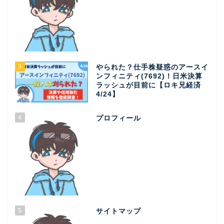
3
やられた？仕手株疑惑のアースイ
ンフィニティ(7692)！日米決算
ラッシュが目前に【ロキ兄経済
4/24】
4
プロフィール
5
サイトマップ