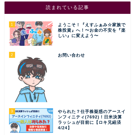
読まれている記事
1
ようこそ！『えすふぁみ☆家族で
株投資』へ！〜お金の不安を『楽
しい』に変えよう〜
2
お問い合わせ
3
やられた？仕手株疑惑のアースイ
ンフィニティ(7692)！日米決算
ラッシュが目前に【ロキ兄経済
4/24】