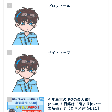
4
プロフィール
5
サイトマップ
6
今年最大のIPOの楽天銀行
(5838)！日経は「鬼より怖い一
文新値」？【ロキ兄経済4/21】