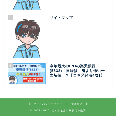
5
サイトマップ
6
今年最大のIPOの楽天銀行
(5838)！日経は「鬼より怖い一
文新値」？【ロキ兄経済4/21】
プライバシーポリシー
免責事項
2023–2026 えすふぁみ☆家族で株投資