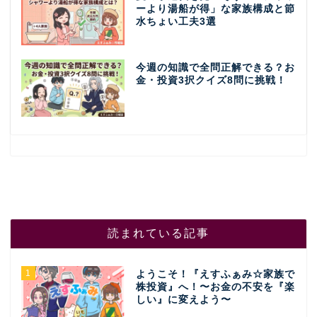
ーより湯船が得」な家族構成と節
水ちょい工夫3選
今週の知識で全問正解できる？お
金・投資3択クイズ8問に挑戦！
読まれている記事
1
ようこそ！『えすふぁみ☆家族で
株投資』へ！〜お金の不安を『楽
しい』に変えよう〜